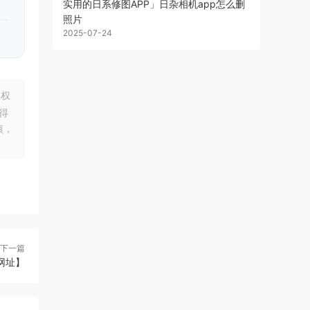
实用的日系修图APP」日杂相机app怎么删
照片
2025-07-24
版权
得
慎，
下一篇
【网址】