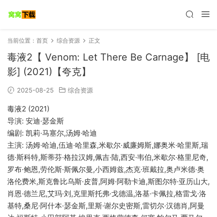
当前位置：
首页
综合资源
正文
毒液2【 Venom: Let There Be Carnage】 [电
影] (2021)【夸克】
2025-08-25
综合资源
毒液2 (2021)
导演: 安迪·瑟金斯
编剧: 凯莉·马塞尔,汤姆·哈迪
主演: 汤姆·哈迪,伍迪·哈里森,米歇尔·威廉姆斯,娜奥米·哈里斯,瑞
德·斯科特,斯蒂芬·格拉汉姆,佩吉·陆,西安·韦伯,米歇尔·格里尼奇,
罗布·鲍恩,劳伦斯·斯佩尔曼,小西姆兹,杰克·班戴拉,奥卢米德·奥
洛伦费米,斯克鲁比乌斯·皮普,阿姆·阿勒卡迪,斯图尔特·亚历山大,
肖恩·德兰尼,艾玛·刘,克里斯托弗·戈德温,洛基·卡佩拉,格雷戈·洛
基特,桑尼·阿什本·瑟金斯,里斯·谢尔史密斯,雷切尔·汉德肖,阿曼