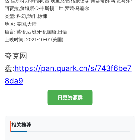
达·福斯特,小田部阿基,埃里克·西格蒙德森,何塞‧帕尔马,贾马尔·
阿贾拉,詹姆斯·D·韦斯顿二世,罗茜·马塞尔
类型: 科幻,动作,惊悚
地区: 美国,大陆
语言: 英语,西班牙语,国语,日语
上映时间: 2021-10-01(美国)
夸克网
盘:
https://pan.quark.cn/s/743f6be7
8da9
日更资源群
相关推荐