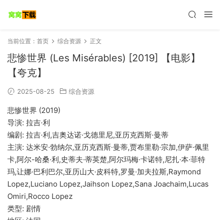
当前位置：
首页
综合资源
正文
悲惨世界 (Les Misérables) [2019] 【电影】
【夸克】
2025-08-25
综合资源
悲惨世界 (2019)
导演: 拉吉·利
编剧: 拉吉·利,吉奥达诺·戈德里尼,亚历克西斯·曼蒂
主演: 达米安·勃纳尔,亚历克西斯·曼蒂,贾布里勒·宗加,伊萨·佩里
卡,阿尔-哈桑·利,史蒂夫·蒂英楚,阿尔玛梅·卡诺特,尼扎·本·菲特
玛,让娜·巴利巴尔,亚历山大·皮科特,罗曼·加夫拉斯,Raymond
Lopez,Luciano Lopez,Jaihson Lopez,Sana Joachaim,Lucas
Omiri,Rocco Lopez
类型: 剧情