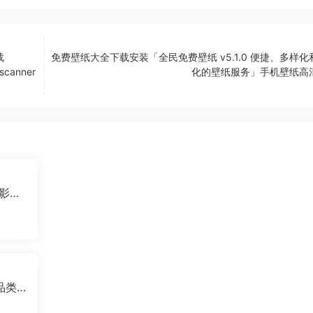
载
免费壁纸大全下载安装「全民免费壁纸 v5.1.0 便捷、多样化
canner
化的壁纸服务」手机壁纸高
观影神
全品类
特摄