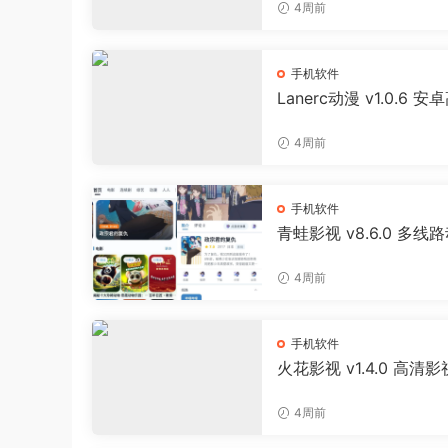
投屏缓存工具
4周前
手机软件
Lanerc动漫 v1.0.6 安
免费追番APP
4周前
手机软件
青蛙影视 v8.6.0 多线
影视聚合APP 免费无广
剧软件
4周前
手机软件
火花影视 v1.4.0 高清
剧APP
4周前