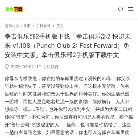
当前位置：
首页
手机软件
正文
拳击俱乐部2手机版下载「拳击俱乐部2 快进未
来 v1.108（Punch Club 2: Fast Forward）免
安装中文版」拳击俱乐部2手机版下载中文
2025-07-02
手机软件
你母亲专横跋扈，你在她的车库里度过了漫长的20年；你父亲
早就神秘消失了，甚至没等到你出生。但这根本无所谓，你有
足够的时间来健身和幻想大千世界的种种美好。你的生活已然
一团糟，而世人更是吃着烂泥一般的食物、腐败横行，人人都
想揍你一顿……不过，也许你可以找到生父，并成为大家口口相
传的“暗拳”；不知为何，你居然真有可能是人类的救星，那个揭
开“善行公司”超级秘密的人……当然，也可能是你搞错了。这是
一趟自主冒险之旅，如果愿意的话，你也可以选择在车库里度