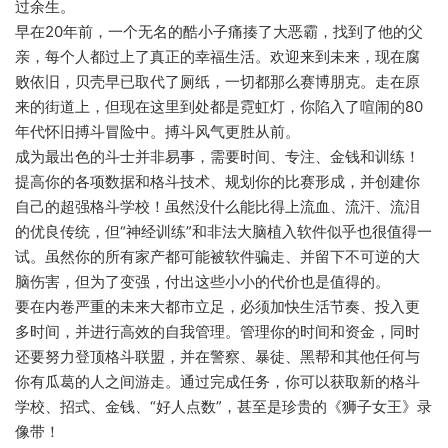
过余生。
早在20年前，一个无名的酷小子痛揍了大恶霸，找到了他的父
亲，每个人都过上了真正的幸福生活。欢迎来到未来，现在腐
败依旧，贝壳早已取代了厕纸，一切都那么赛博朋克。走在原
来的街道上，但现在这里到处都是霓虹灯，你陷入了喧闹的80
年代怀旧搏斗冒险中。搏斗风气更胜从前。
成为最出色的斗士并非易事，需要时间、专注、金钱和训练！
提高你的各项数据和格斗技术、规划你的比赛形成，并创建你
自己的超强格斗学校！虽然没什么能比得上流血、流汗、流泪
的优良传统，但“神经训练”和非法大脑植入软件似乎也很值得一
试。虽然你的所有家产都可能被软件骗走、并留下不可逆的大
脑伤害，但为了变强，付出这些小小的代价也是值得的。
要在内卷严重的未来大都市立足，必须加快生活节奏、投入更
多时间，并进行高效的自我管理。管理你的时间和资金，同时
还要努力登顶格斗联盟，并在警察、暴徒、黑帮和其他任何与
你有瓜葛的人之间游走。通过完成任务，你可以获取新的格斗
学校、招式、金钱、“好人点数”，甚至是珍贵的《狮子女王》录
像带！