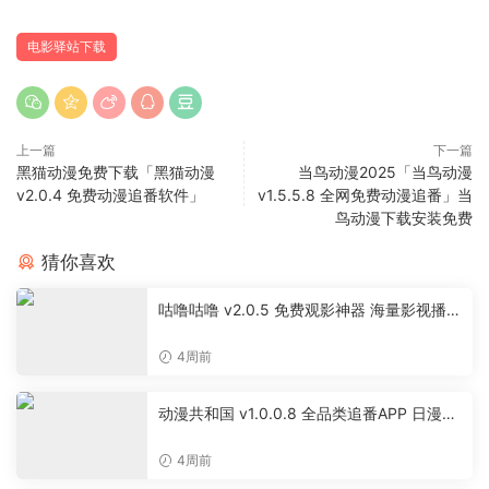
电影驿站下载
上一篇
下一篇
黑猫动漫免费下载「黑猫动漫
当鸟动漫2025「当鸟动漫
v2.0.4 免费动漫追番软件」
v1.5.5.8 全网免费动漫追番」当
鸟动漫下载安装免费
猜你喜欢
咕噜咕噜 v2.0.5 免费观影神器 海量影视播放
软件
4周前
动漫共和国 v1.0.0.8 全品类追番APP 日漫国
漫美漫特摄投屏缓存工具
4周前