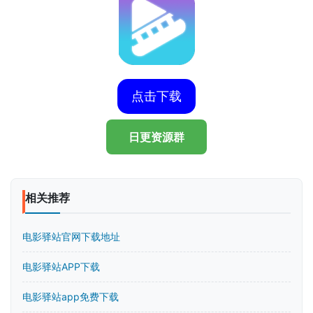
点击下载
日更资源群
相关推荐
电影驿站官网下载地址
电影驿站APP下载
电影驿站app免费下载