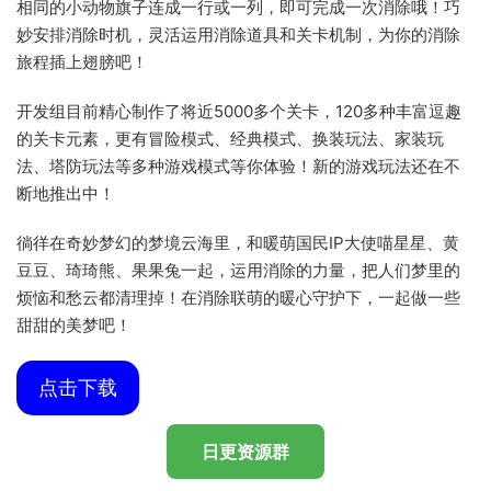
相同的小动物旗子连成一行或一列，即可完成一次消除哦！巧
妙安排消除时机，灵活运用消除道具和关卡机制，为你的消除
旅程插上翅膀吧！
开发组目前精心制作了将近5000多个关卡，120多种丰富逗趣
的关卡元素，更有冒险模式、经典模式、换装玩法、家装玩
法、塔防玩法等多种游戏模式等你体验！新的游戏玩法还在不
断地推出中！
徜徉在奇妙梦幻的梦境云海里，和暖萌国民IP大使喵星星、黄
豆豆、琦琦熊、果果兔一起，运用消除的力量，把人们梦里的
烦恼和愁云都清理掉！在消除联萌的暖心守护下，一起做一些
甜甜的美梦吧！
点击下载
日更资源群