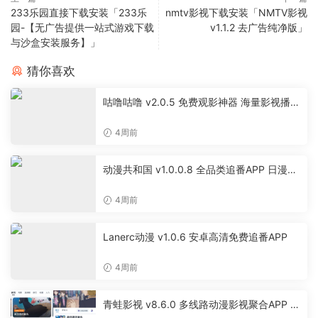
233乐园直接下载安装「233乐
nmtv影视下载安装「NMTV影视
园-【无广告提供一站式游戏下载
v1.1.2 去广告纯净版」
与沙盒安装服务】」
猜你喜欢
咕噜咕噜 v2.0.5 免费观影神器 海量影视播放
软件
4周前
动漫共和国 v1.0.0.8 全品类追番APP 日漫国
漫美漫特摄投屏缓存工具
4周前
Lanerc动漫 v1.0.6 安卓高清免费追番APP
4周前
青蛙影视 v8.6.0 多线路动漫影视聚合APP 免