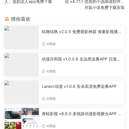
人」追剧达人app免费下载
说 v4.7.1.1 优质的小说阅读软件」
月鼠小说免费下载安装
猜你喜欢
咕噜咕噜 v2.0.5 免费观影神器 海量影视播放
软件
4周前
动漫共和国 v1.0.0.8 全品类追番APP 日漫国
漫美漫特摄投屏缓存工具
4周前
Lanerc动漫 v1.0.6 安卓高清免费追番APP
4周前
青蛙影视 v8.6.0 多线路动漫影视聚合APP 免
费无广告追剧软件
4周前