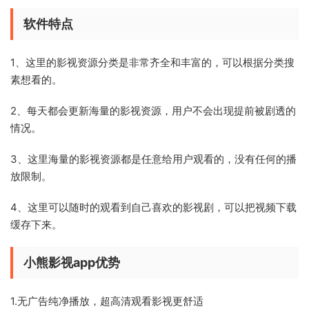
软件特点
1、这里的影视资源分类是非常齐全和丰富的，可以根据分类搜
素想看的。
2、每天都会更新海量的影视资源，用户不会出现提前被剧透的
情况。
3、这里海量的影视资源都是任意给用户观看的，没有任何的播
放限制。
4、这里可以随时的观看到自己喜欢的影视剧，可以把视频下载
缓存下来。
小熊影视app优势
1.无广告纯净播放，超高清观看影视更舒适