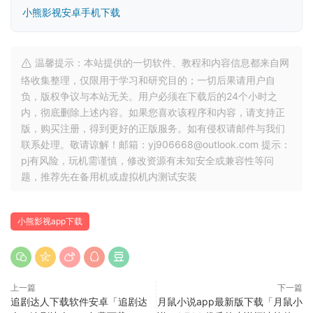
小熊影视安卓手机下载
温馨提示：本站提供的一切软件、教程和内容信息都来自网
络收集整理，仅限用于学习和研究目的；一切后果请用户自
负，版权争议与本站无关。用户必须在下载后的24个小时之
内，彻底删除上述内容。如果您喜欢该程序和内容，请支持正
版，购买注册，得到更好的正版服务。如有侵权请邮件与我们
联系处理。敬请谅解！邮箱：yj906668@outlook.com 提示：
pj有风险，玩机需谨慎，修改资源有未知安全或兼容性等问
题，推荐先在备用机或虚拟机内测试安装
小熊影视app下载
上一篇
下一篇
追剧达人下载软件安卓「追剧达
月鼠小说app最新版下载「月鼠小