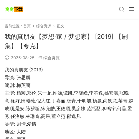
当前位置：
首页
综合资源
正文
我的真朋友【梦想·家 / 梦想家】 [2019] 【剧
集】【夸克】
2025-08-25
综合资源
我的真朋友 (2019)
导演: 张思麟
编剧: 梅英菊
主演: 杨颖,邓伦,朱一龙,许娣,谭凯,李晓峰,李芯逸,姚安濂,张晚
意,徐好,田曦薇,倪大红,丁嘉丽,杨青,于明加,杨昆,尚铁龙,苇青,赵
成顺,是安,陈薪璇,宋允皓,王德顺,吴彦姝,范湉湉,李鸣宇,何晶,孟
秀,任洛敏,林琳奇,高果,董立范,邵逸凡
类型: 剧情,爱情
地区: 大陆