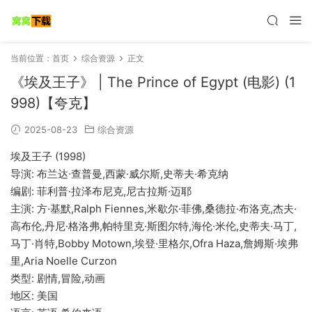
当前位置：
首页
综合资源
正文
《埃及王子》 | The Prince of Egypt (电影) (1
998)【夸克】
2025-08-23
综合资源
埃及王子 (1998)
导演: 布兰达∙查普曼,西蒙·威尔斯,史蒂夫·希克纳
编剧: 菲利普·拉泽布尼克,尼古拉斯·迈耶
主演: 方·基默,Ralph Fiennes,米歇尔·菲佛,桑德拉·布洛克,杰夫·
高布伦,丹尼·格洛弗,帕特里克·斯图尔特,海伦·米伦,史蒂夫·马丁,
马丁·肖特,Bobby Motown,埃登·里格尔,Ofra Haza,詹姆斯·埃弗
里,Aria Noelle Curzon
类型: 剧情,冒险,动画
地区: 美国