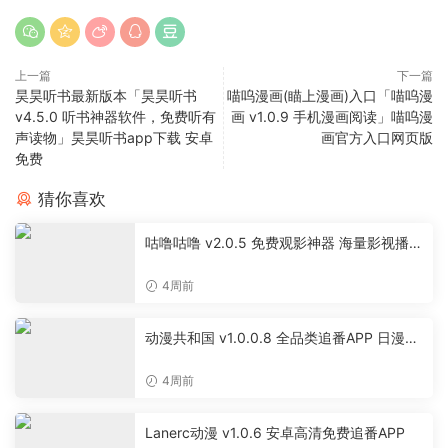
上一篇
下一篇
昊昊听书最新版本「昊昊听书
喵呜漫画(瞄上漫画)入口「喵呜漫
v4.5.0 听书神器软件，免费听有
画 v1.0.9 手机漫画阅读」喵呜漫
声读物」昊昊听书app下载 安卓
画官方入口网页版
免费
猜你喜欢
咕噜咕噜 v2.0.5 免费观影神器 海量影视播放
软件
4周前
动漫共和国 v1.0.0.8 全品类追番APP 日漫国
漫美漫特摄投屏缓存工具
4周前
Lanerc动漫 v1.0.6 安卓高清免费追番APP