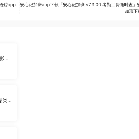
语鲸app
安心记加班app下载「安心记加班 v7.3.00 考勤工资随时查
加班下
观影神
全品类
特摄