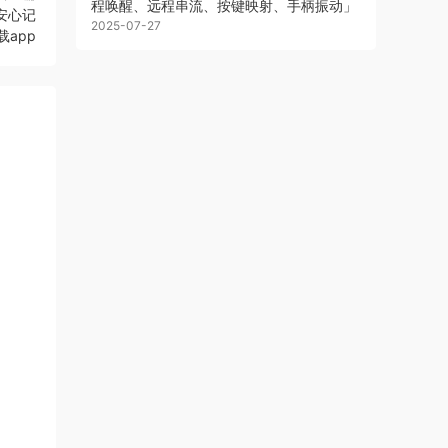
程唤醒、远程串流、按键映射、手柄振动」
」安心记
2025-07-27
载app