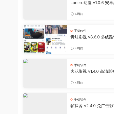
Lanerc动漫 v1.0.6 安
免费追番APP
4周前
手机软件
青蛙影视 v8.6.0 多线
影视聚合APP 免费无广
剧软件
4周前
手机软件
火花影视 v1.4.0 高清
剧APP
4周前
手机软件
帧探舍 v2.4.0 免广告
线缓存播放器