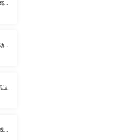
卓高清
路动漫
告追
影视追
影视离