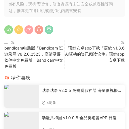
pj有风险，玩机需谨慎，修改资源有未知安全或兼容性等问
题，推荐先在备用机或虚拟机内测试安装
上一篇
下一篇
bandicam电脑版「Bandicam 班
语鲸安卓app下载「语鲸 v1.3.6
迪录屏 v8.2.0.2523，高清录屏
AI驱动的资讯阅读软件」语鲸app
软件中文免费版」Bandicam中文
安卓下载
免费版
猜你喜欢
咕噜咕噜 v2.0.5 免费观影神器 海量影视播放
软件
4周前
动漫共和国 v1.0.0.8 全品类追番APP 日漫国
漫美漫特摄投屏缓存工具