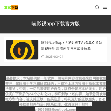
喵影视app下载官方版
喵影视tv版apk「喵影视TV v3.8.0 多源
影视软件 高清画质与丰富播放源」
2025-03-04
温馨提示：本站提供的一切软件、教程和内容信息都来自网络收集
整理，仅限用于学习和研究目的；不得将上述内容用于商业或者非
法用途，否则，一切后果请用户自负，版权争议与本站无关。用户
必须在下载后的24个小时之内，彻底删除上述内容。如果您喜欢该
程序和内容，请支持正版，购买注册，得到更好的正版服务。如有
侵权请邮件与我们联系处理。敬请谅解！邮箱：
yj906668@outlook.com