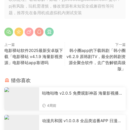
pj有风险，玩机需谨慎，修改资源有未知安全或兼容性等问
题，推荐先在备用机或虚拟机内测试安装
上一篇
下一篇
电影驿站软件2025最新安卓版下
韩小圈app的下载韩剧「韩小圈
载「电影驿站 v4.1.9 海量影视资
v6.2.9 原韩剧TV，最全的韩剧资
源」电影驿站app靠谱吗
源全聚合软件，去广告解锁高级
版」
猜你喜欢
咕噜咕噜 v2.0.5 免费观影神器 海量影视播放
软件
4周前
动漫共和国 v1.0.0.8 全品类追番APP 日漫国
漫美漫特摄投屏缓存工具