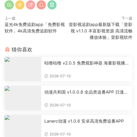
上一篇
下一篇
蓝光4k免费追剧app「免费影视
壹影视追剧app最新版下载「壹影
软件」4k高清免费追剧软件
视 v1.1.0 丰富影视资源 高清流畅
播放体验」壹影视软件
猜你喜欢
咕噜咕噜 v2.0.5 免费观影神器 海量影视播放
软件
2026-07-10
动漫共和国 v1.0.0.8 全品类追番APP 日漫国
漫美漫特摄投屏缓存工具
2026-07-10
Lanerc动漫 v1.0.6 安卓高清免费追番APP
2026-07-10