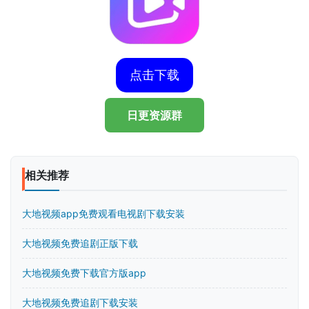
点击下载
日更资源群
相关推荐
大地视频app免费观看电视剧下载安装
大地视频免费追剧正版下载
大地视频免费下载官方版app
大地视频免费追剧下载安装