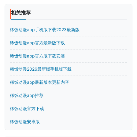
相关推荐
稀饭动漫app手机版下载2023最新版
稀饭动漫app官方最新版下载
稀饭动漫app官方版下载安装
稀饭动漫2026最新版手机版下载
稀饭动漫app最新版本更新内容
稀饭动漫app推荐
稀饭动漫官方下载
稀饭动漫安卓版