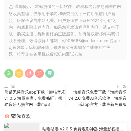
温馨提示：本站提供的一切软件、教程和内容信息都来自网
络收集整理，仅限用于学习和研究目的；一切后果请用户自
负，版权争议与本站无关。用户必须在下载后的24个小时之
内，彻底删除上述内容。如果您喜欢该程序和内容，请支持正
版，购买注册，得到更好的正版服务。如有侵权请邮件与我们
联系处理。敬请谅解！邮箱：yj906668@outlook.com 提示：
pj有风险，玩机需谨慎，修改资源有未知安全或兼容性等问
题，推荐先在备用机或虚拟机内测试安装
上一篇
下一篇
熊猫无损音乐app下载「熊猫音乐
海绵音乐免费下载「海绵音乐
v1.0.5 海量曲库，免费畅听」熊
v4.2.0 免费AI音乐软件」海绵音
猫音乐无损官网下载mp3
乐app官方下载最新免费版
猜你喜欢
咕噜咕噜 v2.0.5 免费观影神器 海量影视播放