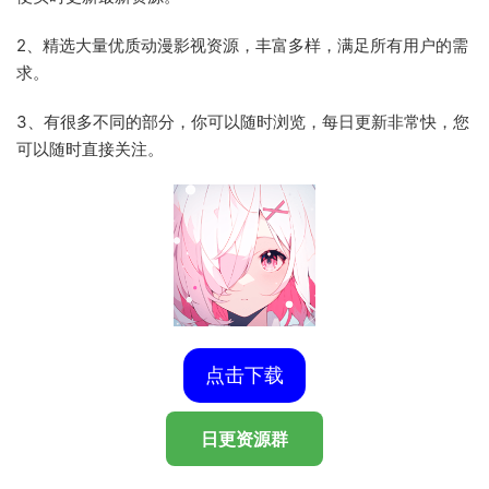
2、精选大量优质动漫影视资源，丰富多样，满足所有用户的需
求。
3、有很多不同的部分，你可以随时浏览，每日更新非常快，您
可以随时直接关注。
点击下载
日更资源群