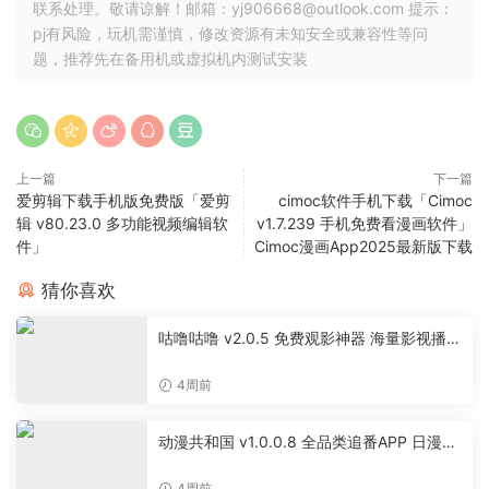
联系处理。敬请谅解！邮箱：yj906668@outlook.com 提示：
pj有风险，玩机需谨慎，修改资源有未知安全或兼容性等问
题，推荐先在备用机或虚拟机内测试安装
上一篇
下一篇
爱剪辑下载手机版免费版「爱剪
cimoc软件手机下载「Cimoc
辑 v80.23.0 多功能视频编辑软
v1.7.239 手机免费看漫画软件」
件」
Cimoc漫画App2025最新版下载
猜你喜欢
咕噜咕噜 v2.0.5 免费观影神器 海量影视播放
软件
4周前
动漫共和国 v1.0.0.8 全品类追番APP 日漫国
漫美漫特摄投屏缓存工具
4周前