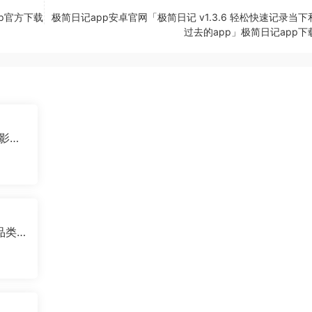
p官方下载
极简日记app安卓官网「极简日记 v1.3.6 轻松快速记录当
过去的app」极简日记app下
观影神
全品类
特摄