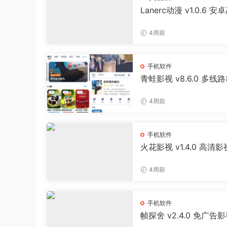
Lanerc动漫 v1.0.6 安
免费追番APP
4周前
手机软件
青蛙影视 v8.6.0 多线
影视聚合APP 免费无广
剧软件
4周前
手机软件
火花影视 v1.4.0 高清
剧APP
4周前
手机软件
帧探舍 v2.4.0 免广告
线缓存播放器