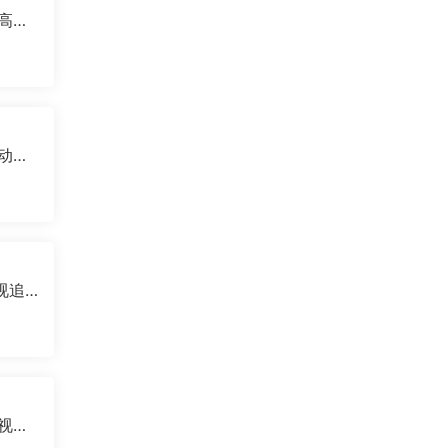
卓高清
路动漫
告追
影视追
影视离