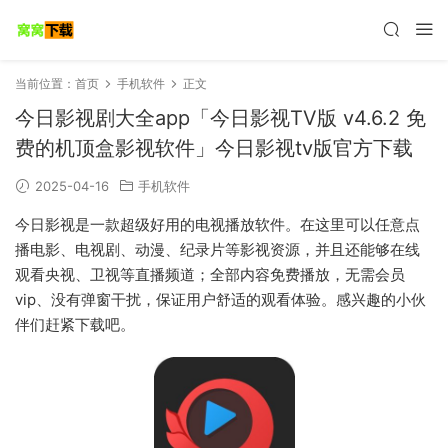
当前位置：
首页
手机软件
正文
今日影视剧大全app「今日影视TV版 v4.6.2 免
费的机顶盒影视软件」今日影视tv版官方下载
2025-04-16
手机软件
今日影视是一款超级好用的电视播放软件。在这里可以任意点
播电影、电视剧、动漫、纪录片等影视资源，并且还能够在线
观看央视、卫视等直播频道；全部内容免费播放，无需会员
vip、没有弹窗干扰，保证用户舒适的观看体验。感兴趣的小伙
伴们赶紧下载吧。