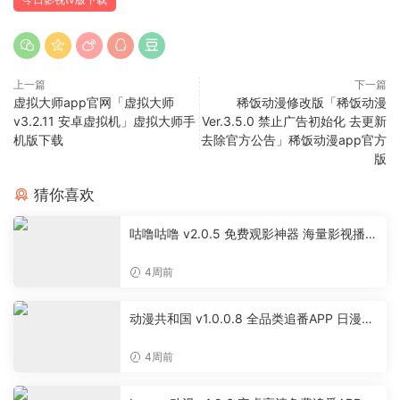
上一篇
下一篇
虚拟大师app官网「虚拟大师
稀饭动漫修改版「稀饭动漫
v3.2.11 安卓虚拟机」虚拟大师手
Ver.3.5.0 禁止广告初始化 去更新
机版下载
去除官方公告」稀饭动漫app官方
版
猜你喜欢
咕噜咕噜 v2.0.5 免费观影神器 海量影视播放
软件
4周前
动漫共和国 v1.0.0.8 全品类追番APP 日漫国
漫美漫特摄投屏缓存工具
4周前