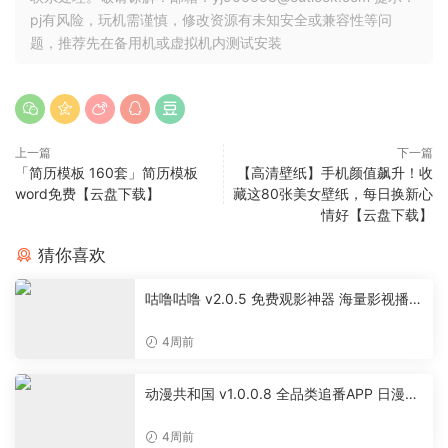
pj有风险，玩机需谨慎，修改资源有未知安全或兼容性等问
题，推荐先在备用机或虚拟机内测试安装
上一篇
下一篇
「简历模板 160套」简历模板
【高清壁纸】手机颜值飙升！收
word免费【云盘下载】
藏这80张美女壁纸，每日换新心
情好【云盘下载】
猜你喜欢
咕噜咕噜 v2.0.5 免费观影神器 海量影视播放
软件
4周前
动漫共和国 v1.0.0.8 全品类追番APP 日漫国
漫美漫特摄投屏缓存工具
4周前