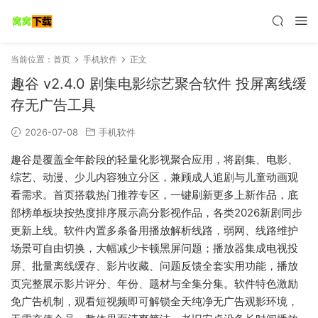
当前位置：
首页
手机软件
正文
趣谷 v2.4.0 剧集电影综艺聚合软件 投屏离线缓
存无广告工具
2026-07-08
手机软件
趣谷是覆盖全年龄段的轻量化影视聚合应用，将剧集、电影、
综艺、动漫、少儿内容独立分区，兼顾成人追剧与儿童动画观
看需求。首页搭载热门推荐专区，一键刷新更多上新作品，底
部榜单板块按热度排序展示高分影视作品，各类2026新剧同步
更新上线。软件内置多条备用播放解析线路，弱网、线路维护
场景可自由切换，大幅减少卡顿黑屏问题；播放器集成电视投
屏、批量离线缓存、影片收藏、问题反馈全套实用功能，播放
页完整展示影片评分、年份、题材与全集分集。软件特色激励
免广告机制，观看短视频即可解锁全天纯净无广告观影环境，