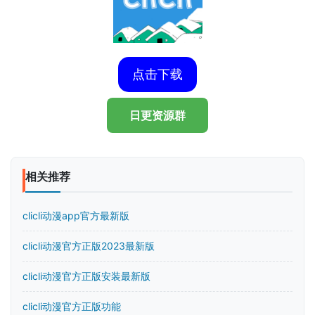
点击下载
日更资源群
相关推荐
clicli动漫app官方最新版
clicli动漫官方正版2023最新版
clicli动漫官方正版安装最新版
clicli动漫官方正版功能