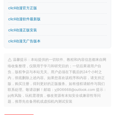
clicli动漫官方正版
clicli动漫软件最新版
clicli动漫正版安装
clicli动漫无广告版本
温馨提示：本站提供的一切软件、教程和内容信息都来自网
络收集整理，仅限用于学习和研究目的；一切后果请用户自
负，版权争议与本站无关。用户必须在下载后的24个小时之
内，彻底删除上述内容。如果您喜欢该程序和内容，请支持正
版，购买注册，得到更好的正版服务。如有侵权请邮件与我们
联系处理。敬请谅解！邮箱：yj906668@outlook.com 提示：
pj有风险，玩机需谨慎，修改资源有未知安全或兼容性等问
题，推荐先在备用机或虚拟机内测试安装