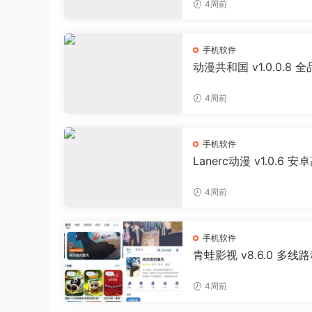
4周前
手机软件
动漫共和国 v1.0.0.8 
追番APP 日漫国漫美漫
投屏缓存工具
4周前
手机软件
Lanerc动漫 v1.0.6 安
免费追番APP
4周前
手机软件
青蛙影视 v8.6.0 多线
影视聚合APP 免费无广
剧软件
4周前