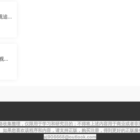
影视追
影视离
络收集整理，仅限用于学习和研究目的；不得将上述内容用于商业或者非
容。如果您喜欢该程序和内容，请支持正版，购买注册，得到更好的正版服
yj906668@outlook.com