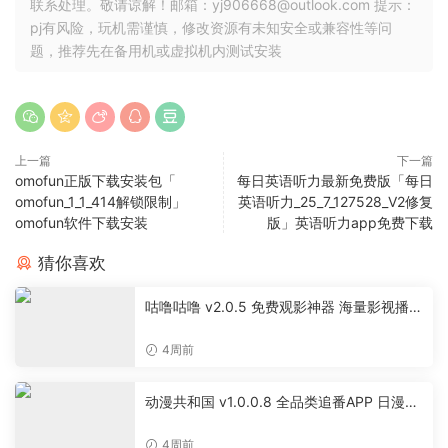
联系处理。敬请谅解！邮箱：yj906668@outlook.com 提示：
pj有风险，玩机需谨慎，修改资源有未知安全或兼容性等问
题，推荐先在备用机或虚拟机内测试安装
上一篇
下一篇
omofun正版下载安装包「
每日英语听力最新免费版「每日
omofun_1_1_414解锁限制」
英语听力_25_7_127528_V2修复
omofun软件下载安装
版」英语听力app免费下载
猜你喜欢
咕噜咕噜 v2.0.5 免费观影神器 海量影视播放
软件
4周前
动漫共和国 v1.0.0.8 全品类追番APP 日漫国
漫美漫特摄投屏缓存工具
4周前