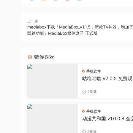
上一篇
mediabox下载「MediaBox_v1.1.5，新款TV神器，增
线路功能」MediaBox媒体盒子 正式版
猜你喜欢
手机软件
咕噜咕噜 v2.0.5 免费
器 海量影视播放软件
4周前
手机软件
动漫共和国 v1.0.0.8 
追番APP 日漫国漫美漫
投屏缓存工具
4周前